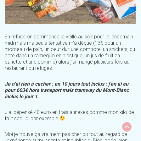
En refuge on commande la veille au soir pour le lendemain
midi mais ma seule tentative m’a déçue (13€ pour un
morceau de pain, un oeuf dur, une compote, un snickers, du
paté dans un ramequin en plastique, un jus de fruit en
canette et une pomme) alors j’ai mangé plusieurs fois au
restaurant ou refuges.
Je n’ai rien à cacher : en 10 jours tout inclus : j’en ai eu
pour 603€ hors transport mais tramway du Mont-Blanc
inclus le jour 1
.
J’ai dépensé 40 euro en frais annexes comme mon kilo de
fruit sec lidl par exemple
.
Moi je trouve ça vraiment pas cher du tout au regard de
l’expérience surpuissante et inoubliable. Bien logée, bien