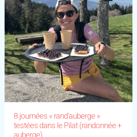
8 journées « rand’auberge »
testées dans le Pilat (randonnée +
auberge)