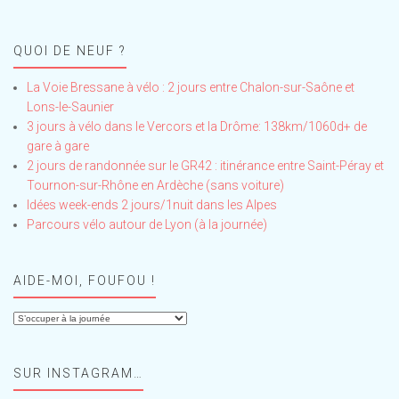
QUOI DE NEUF ?
La Voie Bressane à vélo : 2 jours entre Chalon-sur-Saône et
Lons-le-Saunier
3 jours à vélo dans le Vercors et la Drôme: 138km/1060d+ de
gare à gare
2 jours de randonnée sur le GR42 : itinérance entre Saint-Péray et
Tournon-sur-Rhône en Ardèche (sans voiture)
Idées week-ends 2 jours/1nuit dans les Alpes
Parcours vélo autour de Lyon (à la journée)
AIDE-MOI, FOUFOU !
Aide-
moi,
Foufou
SUR INSTAGRAM…
!