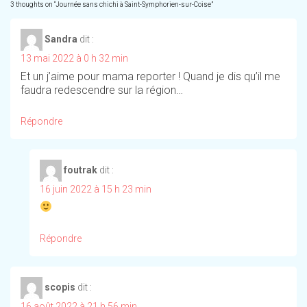
3 thoughts on “
Journée sans chichi à Saint-Symphorien-sur-Coise
”
Sandra
dit :
13 mai 2022 à 0 h 32 min
Et un j’aime pour mama reporter ! Quand je dis qu’il me
faudra redescendre sur la région…
Répondre
foutrak
dit :
16 juin 2022 à 15 h 23 min
Répondre
scopis
dit :
16 août 2022 à 21 h 56 min