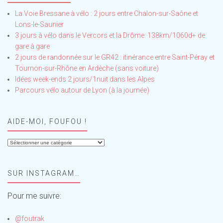
La Voie Bressane à vélo : 2 jours entre Chalon-sur-Saône et
Lons-le-Saunier
3 jours à vélo dans le Vercors et la Drôme: 138km/1060d+ de
gare à gare
2 jours de randonnée sur le GR42 : itinérance entre Saint-Péray et
Tournon-sur-Rhône en Ardèche (sans voiture)
Idées week-ends 2 jours/1nuit dans les Alpes
Parcours vélo autour de Lyon (à la journée)
AIDE-MOI, FOUFOU !
Aide-
moi,
Foufou
SUR INSTAGRAM…
!
Pour me suivre:
@foutrak