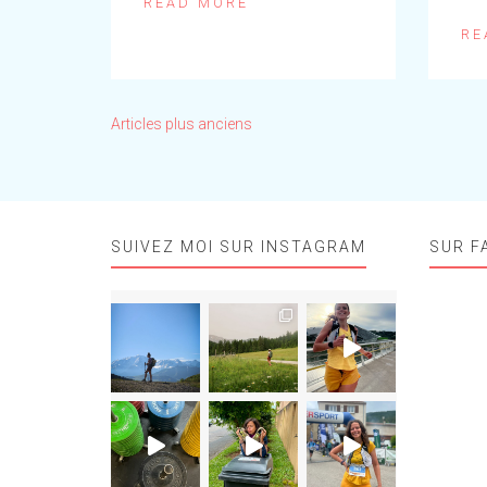
READ MORE
RE
Navigation
Articles plus anciens
des
articles
SUIVEZ MOI SUR INSTAGRAM
SUR F