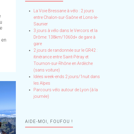
La Voie Bressane à vélo : 2 jours
e
entre Chalon-sur-Saône et Lons-le-
u
Saunier
ne
3 jours à vélo dans le Vercors et la
Drôme: 138km/1060d+ de gare à
s en
gare
2 jours de randonnée sur le GR42 :
itinérance entre Saint-Péray et
Tournon-sur-Rhône en Ardèche
(sans voiture)
Idées week-ends 2 jours/1nuit dans
les Alpes
Parcours vélo autour de Lyon (à la
journée)
AIDE-MOI, FOUFOU !