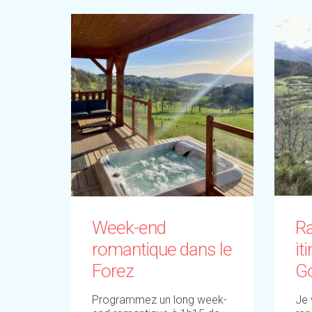
Week-end
R
romantique dans le
it
Forez
Go
Programmez un long week-
Je