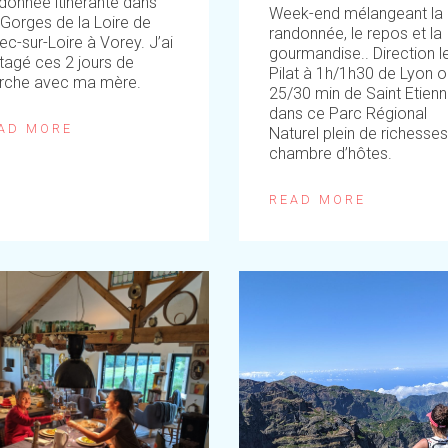
donnée itinérante dans
Week-end mélangeant la
 Gorges de la Loire de
randonnée, le repos et la
ec-sur-Loire à Vorey. J’ai
gourmandise.. Direction l
tagé ces 2 jours de
Pilat à 1h/1h30 de Lyon o
rche avec ma mère.
25/30 min de Saint Etien
dans ce Parc Régional
AD MORE
Naturel plein de richesse
chambre d’hôtes.
READ MORE