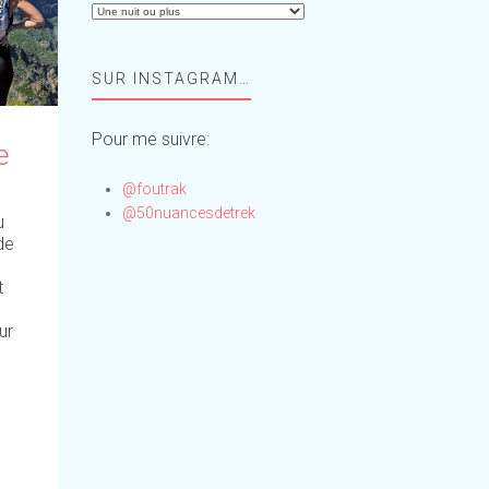
Aide-
moi,
Foufou
SUR INSTAGRAM…
!
Pour me suivre:
e
@foutrak
@50nuancesdetrek
u
de
t
ur