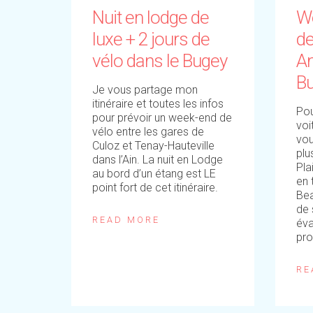
Nuit en lodge de
W
luxe + 2 jours de
de
vélo dans le Bugey
A
B
Je vous partage mon
itinéraire et toutes les infos
Pou
pour prévoir un week-end de
voi
vélo entre les gares de
vou
Culoz et Tenay-Hauteville
plu
dans l’Ain. La nuit en Lodge
Pla
au bord d’un étang est LE
en 
point fort de cet itinéraire.
Bea
de 
READ MORE
éva
pr
RE