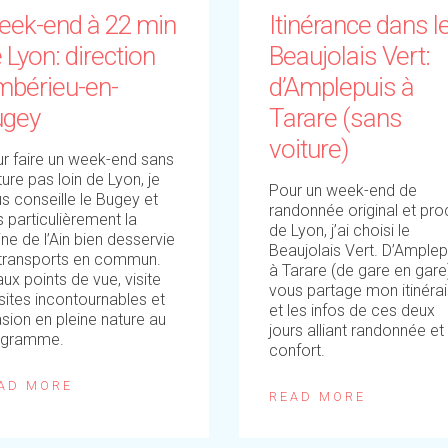
eek-end à 22 min
Itinérance dans l
 Lyon: direction
Beaujolais Vert:
mbérieu-en-
d’Amplepuis à
ugey
Tarare (sans
voiture)
r faire un week-end sans
ture pas loin de Lyon, je
Pour un week-end de
s conseille le Bugey et
randonnée original et pr
s particulièrement la
de Lyon, j’ai choisi le
ine de l’Ain bien desservie
Beaujolais Vert. D’Amplep
transports en commun.
à Tarare (de gare en gare)
ux points de vue, visite
vous partage mon itinérai
sites incontournables et
et les infos de ces deux
sion en pleine nature au
jours alliant randonnée et
ogramme.
confort.
AD MORE
READ MORE