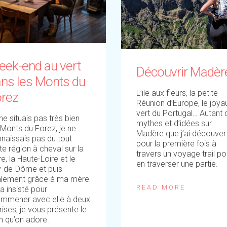
ek-end au vert
Découvrir Madèr
ns les Monts du
L’ile aux fleurs, la petite
orez
Réunion d’Europe, le joya
vert du Portugal… Autant 
ne situais pas très bien
mythes et d’idées sur
 Monts du Forez, je ne
Madère que j’ai découver
naissais pas du tout
pour la première fois à
te région à cheval sur la
travers un voyage trail po
re, la Haute-Loire et le
en traverser une partie.
-de-Dôme et puis
alement grâce à ma mère
READ MORE
 a insisté pour
mmener avec elle à deux
rises, je vous présente le
n qu’on adore.