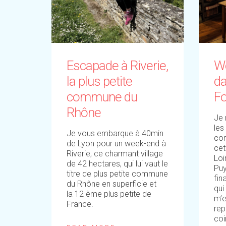
Escapade à Riverie,
We
la plus petite
da
commune du
F
Rhône
Je 
les
Je vous embarque à 40min
con
de Lyon pour un week-end à
cet
Riverie, ce charmant village
Loi
de 42 hectares, qui lui vaut le
Puy
titre de plus petite commune
fin
du Rhône en superficie et
qui
la 12 ème plus petite de
m’e
France.
rep
coi