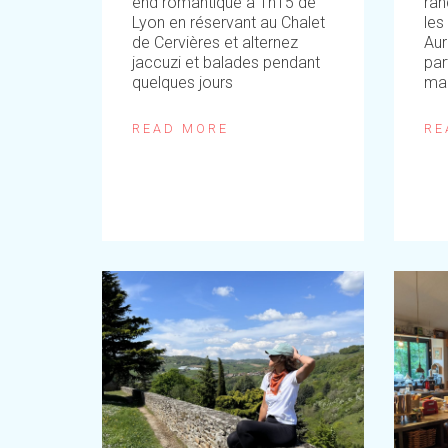
end romantique à 1h15 de
ran
Lyon en réservant au Chalet
les
de Cervières et alternez
Aur
jaccuzi et balades pendant
par
quelques jours
ma
READ MORE
RE