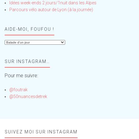
Idées week-ends 2 jours/1nuit dans les Alpes
Parcours vélo autour de Lyon (à la journée)
AIDE-MOI, FOUFOU !
Aide-
moi,
Foufou
SUR INSTAGRAM…
!
Pour me suivre:
@foutrak
@50nuancesdetrek
SUIVEZ MOI SUR INSTAGRAM