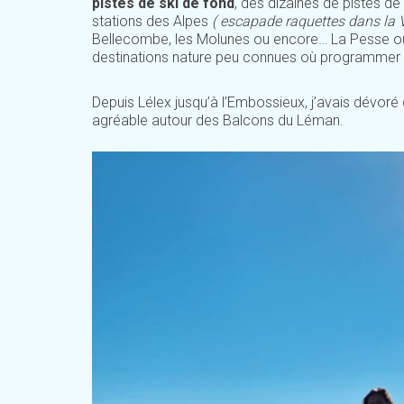
pistes de ski de fond
, des dizaines de pistes d
stations des Alpes
( escapade raquettes dans la V
Bellecombe, les Molunes ou encore… La Pesse où j
destinations nature peu connues où programmer
Depuis Lélex jusqu’à l’Embossieux, j’avais dévoré
agréable autour des Balcons du Léman.