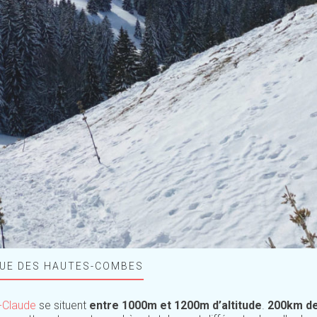
QUE DES HAUTES-COMBES
t-Claude
se situent
entre 1000m et 1200m d’altitude
.
200km d