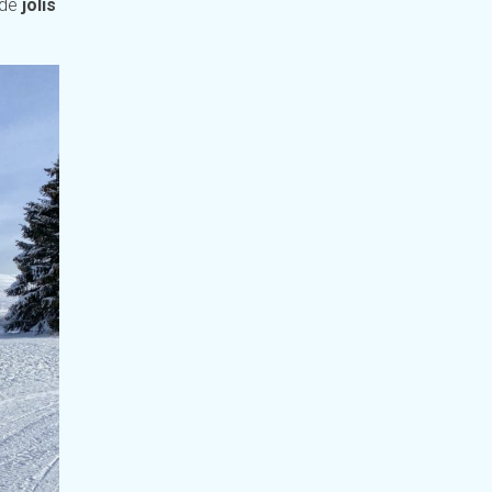
 de
jolis