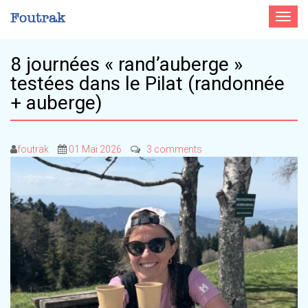
Toggle
navigat
8 journées « rand’auberge »
testées dans le Pilat (randonnée
+ auberge)
foutrak
01 Mai 2026
3 comments