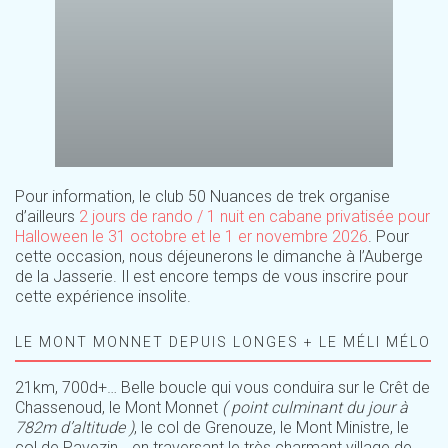
Pour information, le club 50 Nuances de trek organise
d’ailleurs
2 jours de rando / 1 nuit en cabane privatisée pour
Halloween le 31 octobre et le 1 er novembre 2026
. Pour
cette occasion, nous déjeunerons le dimanche à l’Auberge
de la Jasserie. Il est encore temps de vous inscrire pour
cette expérience insolite.
LE MONT MONNET DEPUIS LONGES + LE MÉLI MÉLO
21km, 700d+… Belle boucle qui vous conduira sur le Crêt de
Chassenoud, le Mont Monnet
( point culminant du jour à
782m d’altitude )
, le col de Grenouze, le Mont Ministre, le
col de Pavezin… en traversant le très charmant village de