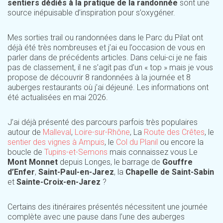
sentiers dédiés à la pratique de la randonnée
sont une
source inépuisable d’inspiration pour s’oxygéner.
Mes sorties trail ou randonnées dans le Parc du Pilat ont
déjà été très nombreuses et j’ai eu l’occasion de vous en
parler dans de précédents articles. Dans celui-ci je ne fais
pas de classement, il ne s’agit pas d’un « top » mais je vous
propose de découvrir 8 randonnées à la journée et 8
auberges restaurants où j’ai déjeuné. Les informations ont
été actualisées en mai 2026.
J’ai déjà présenté des parcours parfois très populaires
autour de
Malleval
,
Loire-sur-Rhône
, La
Route des Crêtes
, le
sentier des vignes à Ampuis
, le
Col du Planil
ou encore la
boucle de
Tupins-et-Semons
mais connaissez vous Le
Mont Monnet
depuis Longes, le barrage de
Gouffre
d’Enfer
,
Saint-Paul-en-Jarez
, la
Chapelle de Saint-Sabin
et
Sainte-Croix-en-Jarez
?
Certains des itinéraires présentés nécessitent une journée
complète avec une pause dans l’une des auberges