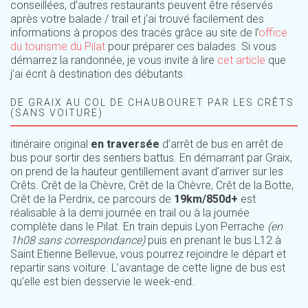
conseillées, d’autres restaurants peuvent être réservés
après votre balade / trail et j’ai trouvé facilement des
informations à propos des tracés grâce au site de l’
office
du tourisme du Pilat
pour préparer ces balades. Si vous
démarrez la randonnée, je vous invite à lire
cet article
que
j’ai écrit à destination des débutants.
DE GRAIX AU COL DE CHAUBOURET PAR LES CRÊTS
(SANS VOITURE)
itinéraire original
en traversée
d’arrêt de bus en arrêt de
bus pour sortir des sentiers battus. En démarrant par Graix,
on prend de la hauteur gentillement avant d’arriver sur les
Crêts. Crêt de la Chèvre, Crêt de la Chèvre, Crêt de la Botte,
Crêt de la Perdrix, ce parcours de
19km/850d+
est
réalisable à la demi journée en trail ou à la journée
complète dans le Pilat. En train depuis Lyon Perrache
(en
1h08 sans correspondance)
puis en prenant le bus L12 à
Saint Etienne Bellevue, vous pourrez rejoindre le départ et
repartir sans voiture. L’avantage de cette ligne de bus est
qu’elle est bien desservie le week-end.