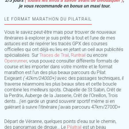
2/3 jours
( toutes les infos à savoir avant de bivouaquer )
,
je vous recommande en bonus un maxi tour.
LE FORMAT MARATHON DU PILATRAIL
Vous le savez peut-être mais pour trouver de nouveaux
itinéraires à explorer je suis prête à tout et l’une de mes
astuces est de repérer les tracés GPX des courses
officielles qui ont déjà eu lieu en jetant un oeil aux publicités
spécialisées. Sur
Traces de Trail
,
Runtrail
ou encore
Openrunner
, vous pouvez consulter différents formats de
course et les importer dans votre montre et le format
marathon est l’un des plus beaux parcours du Pilat.
Exigeant
( 42km/2400D+)
avec des passages techniques, il
traverse néanmoins les plus beaux sites et cette boucle
combine les meilleurs spots. Chapelle de St Sabin, Crêt de
la Perdrix, Auberge de la Jasserie, Crêt de l’Oreillon, Trois
dents… j’en garde un grand souvenir sportif même si en
galérant à suivre l’itinéraire j’avais parcouru 47km/2700D+
Départ de Véranne, quelques points d’eau sur le chemin,
des panoramas de dingue… Le
Pilatrail
est un beau