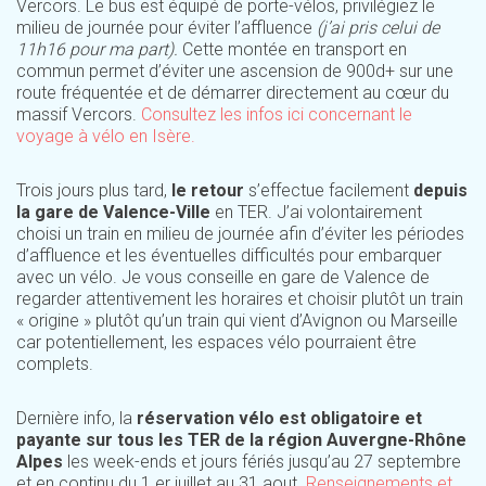
Vercors. Le bus est équipé de porte-vélos, privilégiez le
milieu de journée pour éviter l’affluence
(j’ai pris celui de
11h16 pour ma part).
Cette montée en transport en
commun permet d’éviter une ascension de 900d+ sur une
route fréquentée et de démarrer directement au cœur du
massif Vercors.
Consultez les infos ici concernant le
voyage à vélo en Isère.
Trois jours plus tard,
le retour
s’effectue facilement
depuis
la gare de Valence-Ville
en TER. J’ai volontairement
choisi un train en milieu de journée afin d’éviter les périodes
d’affluence et les éventuelles difficultés pour embarquer
avec un vélo. Je vous conseille en gare de Valence de
regarder attentivement les horaires et choisir plutôt un train
« origine » plutôt qu’un train qui vient d’Avignon ou Marseille
car potentiellement, les espaces vélo pourraient être
complets.
Dernière info, la
réservation vélo est obligatoire et
payante sur tous les TER de la région Auvergne-Rhône
Alpes
les week-ends et jours fériés jusqu’au 27 septembre
et en continu du 1 er juillet au 31 aout.
Renseignements et