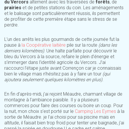
du Vercors
alternent avec les traversées de
forêts
, de
prairies
et de petites stations du coin. Les aménagements
et le balisage sont particulièrement réussis, ils permettent
de profiter de cette première étape sans le stress de se
perdre.
L’un des arrêts les plus gourmands de cette journée fut la
pause à
la Coopérative laitière
pile sur la route
(dans les
derniers kilomètres)
. Une halte parfaite pour découvrir le
bleu du Vercors à la source, refaire le plein d’énergie et
s’immerger dans l’identité agricole du Vercors. J’ai
raccourci l’étape juste avant Corrençon car je connaissais
bien le village mais n’hésitez pas à y faire un tour
(qui
ajoutera seulement quelques kilomètres en plus).
En fin d’après-midi, j’ai rejoint Méaudre, charmant village de
montagne à l’ambiance paisible. Il y a plusieurs
commerces pour faire des courses ou boire un coup. Pour
la nuit, mon choix s’est porté sur le
Camping Les Eymes
à la
sortie de Méaudre. je l’ai choisi pour sa piscine mais en
altitude, il faisait bien trop froid pour tenter une baignade, j’ai
passé la soirée en doudoune ! Le cadre est calme,