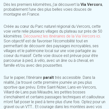
Dès les premiers kilomètres, j’ai découvert la
Via Vercors
,
probablement l’une des plus belles voies douces de
montagne en France.
Créée au cœur du Parc naturel régional du Vercors, cette
voie verte relie plusieurs villages du plateau sur près de 50
kilomètres.
Découvrez les itinéraires de la Via Vercors ici
.
Son objectif est de favoriser l’écomobilité tout en
permettant de découvrir des paysages incroyables, ses
villages et le patrimoine local sur une voie partagée au
coeur du massif. Cette voie douce est prévue pour être
parcourue à pied, à vélo, avec un âne ou à cheval, en
famille et/ou avec des poussettes.
Sur le papier, l’itinéraire
paraît
très accessible. Dans la
réalité, j’ai trouvé cette première journée un peu plus
sportive que prévu. Entre Saint-Nizier, Lans-en-Vercors,
Villard-de-Lans puis Méaudre, les petites bosses
s’enchaînent et certains passages techniques et caillouteux
m’ont fait poser le pied à terre plus d’une fois. Optez pour un
gravel ou un VTT… Et courage dans les montées avec vos