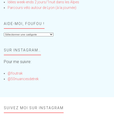
Idées week-ends 2 jours/1nuit dans les Alpes
Parcours vélo autour de Lyon (à la journée)
AIDE-MOI, FOUFOU !
Aide-
moi,
Foufou
SUR INSTAGRAM…
!
Pour me suivre:
@foutrak
@50nuancesdetrek
SUIVEZ MOI SUR INSTAGRAM