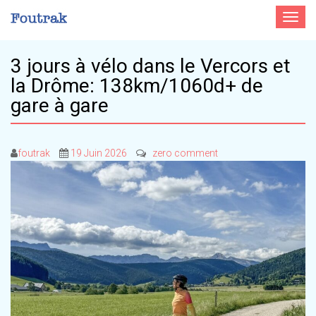
Toggle
navigat
3 jours à vélo dans le Vercors et
la Drôme: 138km/1060d+ de
gare à gare
foutrak
19 Juin 2026
zero comment