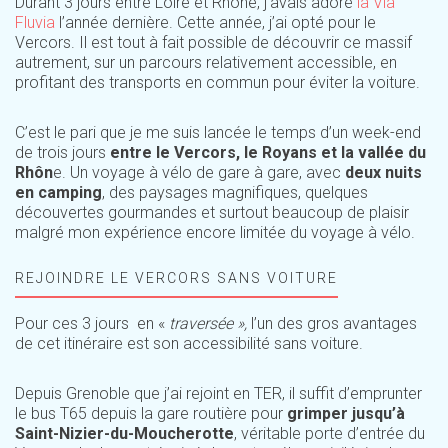
Durant 3 jours entre Loire et Rhône, j’avais adoré
la Via
Fluvia
l’année dernière. Cette année, j’ai opté pour le
Vercors. Il est tout à fait possible de découvrir ce massif
autrement, sur un parcours relativement accessible, en
profitant des transports en commun pour éviter la voiture.
C’est le pari que je me suis lancée le temps d’un week-end
de trois jours
entre le Vercors, le Royans et la vallée du
Rhôn
e. Un voyage à vélo de gare à gare, avec
deux nuits
en camping
, des paysages magnifiques, quelques
découvertes gourmandes et surtout beaucoup de plaisir
malgré mon expérience encore limitée du voyage à vélo.
REJOINDRE LE VERCORS SANS VOITURE
Pour ces 3 jours en «
traversée »,
l’un des gros avantages
de cet itinéraire est son accessibilité sans voiture.
Depuis Grenoble que j’ai rejoint en TER, il suffit d’emprunter
le bus T65 depuis la gare routière pour
grimper jusqu’à
Saint-Nizier-du-Moucherotte
, véritable porte d’entrée du