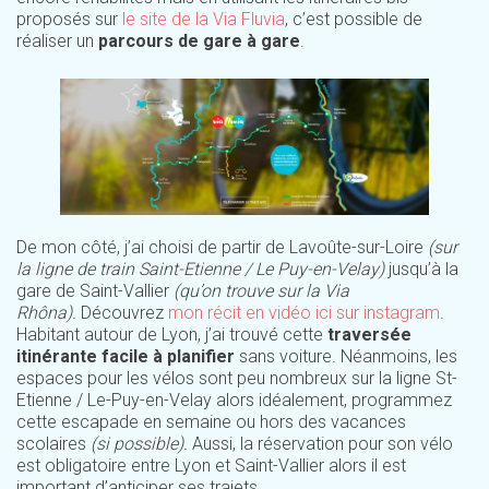
proposés sur
le site de la Via Fluvia
, c’est possible de
réaliser un
parcours de gare à gare
.
De mon côté, j’ai choisi de partir de Lavoûte-sur-Loire
(sur
la ligne de train Saint-Etienne / Le Puy-en-Velay)
jusqu’à la
gare de Saint-Vallier
(qu’on trouve sur la Via
Rhôna).
Découvrez
mon récit en vidéo ici sur instagram
.
Habitant autour de Lyon, j’ai trouvé cette
traversée
itinérante facile à planifier
sans voiture. Néanmoins, les
espaces pour les vélos sont peu nombreux sur la ligne St-
Etienne / Le-Puy-en-Velay alors idéalement, programmez
cette escapade en semaine ou hors des vacances
scolaires
(si possible).
Aussi, la réservation pour son vélo
est obligatoire entre Lyon et Saint-Vallier alors il est
important d’anticiper ses trajets.