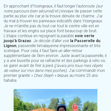
En approchant d’Yssingeaux, il faut longer l’autoroute
(sur
notre parcours bien sécurisé)
et j’essaye de passer cette
partie au plus vite car je la trouve dénuée de charme. J’ai
du mal à trouver les panneaux indicatifs dans Yssingeaux.
Je ne m’arrête pas du tout car tout le centre ville est en
travaux et les engins sur place font beaucoup de bruit.
L’étape continue en rejoignant la paisible
voie verte
jusqu’à Grazac
. Je décide d’aller voir
la Passerelle du
Lignon
, passerelle himalayenne impressionnante et très
scénique. Pour cela, il faut faire un aller-retour
supplémentaire de 5km environ. Juste avant la passerelle, il
y a une buvette pour se rafraichir et des parkings à vélo où
se garer avant de finir à pied
(j’avais pris tous mes objets
de valeur sur moi dans mes poches).
J’ai commandé mon
premier granité
« Chez Steph »
depuis au moins 25 ans
hahaha.