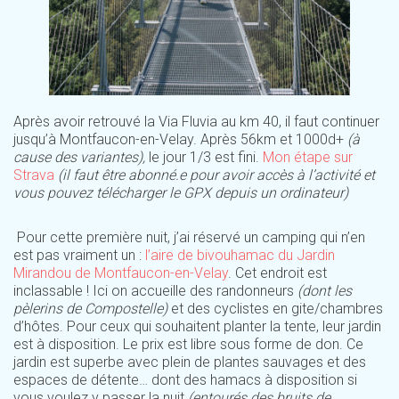
Après avoir retrouvé la Via Fluvia au km 40, il faut continuer
jusqu’à Montfaucon-en-Velay. Après 56km et 1000d+
(à
cause des variantes),
le jour 1/3 est fini.
Mon étape sur
Strava
(il faut être abonné.e pour avoir accès à l’activité et
vous pouvez télécharger le GPX depuis un ordinateur)
Pour cette première nuit, j’ai réservé un camping qui n’en
est pas vraiment un :
l’aire de bivouhamac du Jardin
Mirandou de Montfaucon-en-Velay
. Cet endroit est
inclassable ! Ici on accueille des randonneurs
(dont les
pèlerins de Compostelle)
et des cyclistes en gite/chambres
d’hôtes. Pour ceux qui souhaitent planter la tente, leur jardin
est à disposition. Le prix est libre sous forme de don. Ce
jardin est superbe avec plein de plantes sauvages et des
espaces de détente… dont des hamacs à disposition si
vous voulez y passer la nuit
(entourés des bruits de