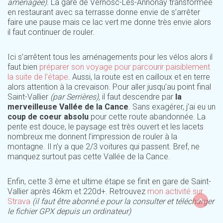
aménagée).
La gare de Vernosc-Lès-Annonay transformée
en restaurant avec sa terrasse donne envie de s’arrêter
faire une pause mais ce lac vert me donne très envie alors
il faut continuer de rouler.
Ici s’arrêtent tous les aménagements pour les vélos alors il
faut bien
préparer son voyage pour parcourir paisiblement
la suite de l’étape
. Aussi, la route est en cailloux et en terre
alors attention à la crevaison. Pour aller jusqu’au point final
Saint-Vallier
(par Serrières),
il faut descendre par
la
merveilleuse Vallée de la Cance
. Sans exagérer, j’ai eu un
coup de coeur absolu
pour cette route abandonnée. La
pente est douce, le paysage est très ouvert et les lacets
nombreux me donnent l’impression de rouler à la
montagne. Il n’y a que 2/3 voitures qui passent. Bref, ne
manquez surtout pas cette Vallée de la Cance.
Enfin, cette 3 ème et ultime étape se finit en gare de Saint-
Vallier après 46km et 220d+. Retrouvez
mon activité sur
Strava
(il faut être abonné.e pour la consulter et télécharger
le fichier GPX depuis un ordinateur)