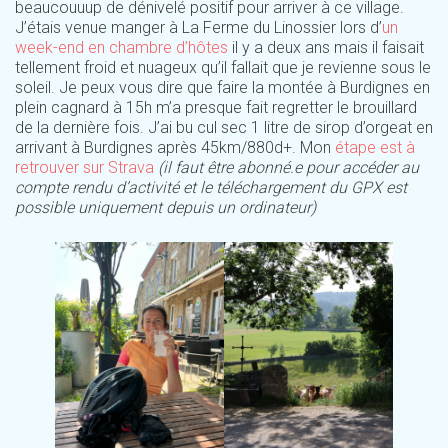
beaucouuup de dénivelé positif pour arriver à ce village.
J’étais venue manger à La Ferme du Linossier lors d’
un
week-end en chambre d’hôtes
il y a deux ans mais il faisait
tellement froid et nuageux qu’il fallait que je revienne sous le
soleil. Je peux vous dire que faire la montée à Burdignes en
plein cagnard à 15h m’a presque fait regretter le brouillard
de la dernière fois. J’ai bu cul sec 1 litre de sirop d’orgeat en
arrivant à Burdignes après 45km/880d+. Mon
étape est à
retrouver sur Strava
(il faut être abonné.e pour accéder au
compte rendu d’activité et le téléchargement du GPX est
possible uniquement depuis un ordinateur)