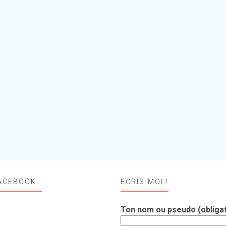
ACEBOOK…
ECRIS-MOI !
Ton nom ou pseudo (obligat