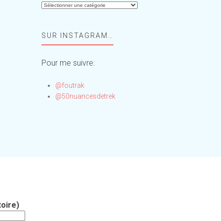
Aide-
moi,
Foufou
SUR INSTAGRAM…
!
Pour me suivre:
@foutrak
@50nuancesdetrek
oire)