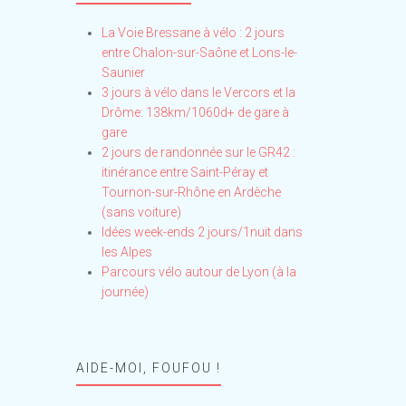
La Voie Bressane à vélo : 2 jours
entre Chalon-sur-Saône et Lons-le-
Saunier
3 jours à vélo dans le Vercors et la
Drôme: 138km/1060d+ de gare à
gare
2 jours de randonnée sur le GR42 :
itinérance entre Saint-Péray et
Tournon-sur-Rhône en Ardèche
(sans voiture)
Idées week-ends 2 jours/1nuit dans
les Alpes
Parcours vélo autour de Lyon (à la
journée)
AIDE-MOI, FOUFOU !