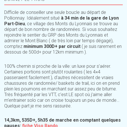
Difficile de conseiller une seule boucle au départ de
Pollionnay. Idéalement situé
à 34 min de la gare de Lyon
Part-Dieu
, ce village des Monts du Lyonnais se trouve au
départ de bon nombre de randonnées. Si vous souhaitez
rejoindre le sentier du GRP des Monts du Lyonnais et
admirer le Mont Blanc ( de très loin par temps dégagé),
comptez
minimum 300D+ par circuit
( je suis rarement en
dessous de 500d+ pour 12km minimum ).
100% chemin si proche de la ville: un luxe pour s’aérer.
Certaines portions sont plutôt roulantes ( les 4×4
passeraient facilement ), d’autres nécessitent de vraies
chaussures de randonnée/ baskets de trail, ici on en prend
plein les poumons en marchant sur assez peu de bitume.
Très fréquenté par les VTT, c’est LE spot où j’aime aller
m’entrainer solo car on croise toujours un peu de monde…
Quelque part je me sens rassurée.
14,3km, 535D+, 5h35 de marche en comptant quelques
pauses:
fiche Viso Rando