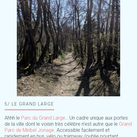
5/ LE GRAND LARGE
Ahhh le
Parc du Grand Large
… Un cadre unique aux portes
de la ville dont le voisin très célèbre n’est autre que le
Grand
Parc de Miribel Jonage
. Accessible facilement et
rapidement en bus, vélo ou tramway, j’oublie pourtant