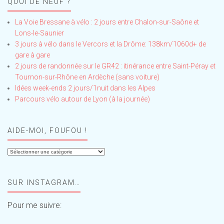
QUOI DE NEUF ?
La Voie Bressane à vélo : 2 jours entre Chalon-sur-Saône et
Lons-le-Saunier
3 jours à vélo dans le Vercors et la Drôme: 138km/1060d+ de
gare à gare
2 jours de randonnée sur le GR42 : itinérance entre Saint-Péray et
Tournon-sur-Rhône en Ardèche (sans voiture)
Idées week-ends 2 jours/1nuit dans les Alpes
Parcours vélo autour de Lyon (à la journée)
AIDE-MOI, FOUFOU !
Aide-
moi,
Foufou
SUR INSTAGRAM…
!
Pour me suivre: