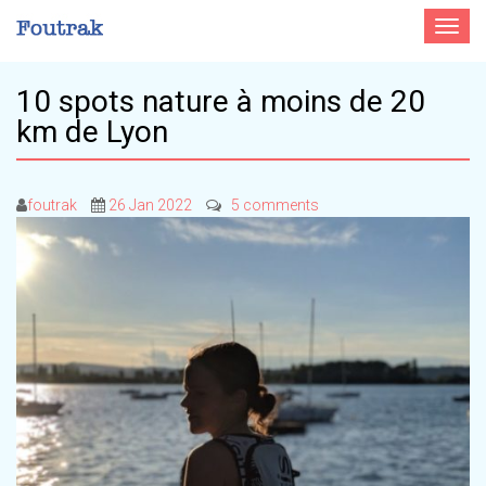
Toggle
navigat
10 spots nature à moins de 20
km de Lyon
foutrak
26 Jan 2022
5 comments