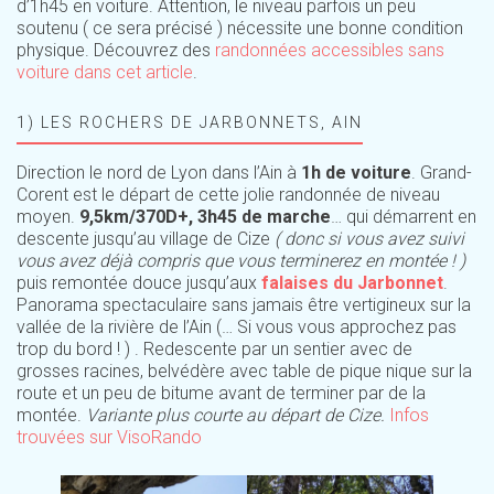
d’1h45 en voiture. Attention, le niveau parfois un peu
soutenu ( ce sera précisé ) nécessite une bonne condition
physique. Découvrez des
randonnées accessibles sans
voiture dans cet article
.
1) LES ROCHERS DE JARBONNETS, AIN
Direction le nord de Lyon dans l’Ain à
1h de voiture
. Grand-
Corent est le départ de cette jolie randonnée de niveau
moyen.
9,5km/370D+, 3h45 de marche
… qui démarrent en
descente jusqu’au village de Cize
( donc si vous avez suivi
vous avez déjà compris que vous terminerez en montée ! )
puis remontée douce jusqu’aux
falaises du Jarbonnet
.
Panorama spectaculaire sans jamais être vertigineux sur la
vallée de la rivière de l’Ain (… Si vous vous approchez pas
trop du bord ! ) . Redescente par un sentier avec de
grosses racines, belvédère avec table de pique nique sur la
route et un peu de bitume avant de terminer par de la
montée.
Variante plus courte au départ de Cize.
Infos
trouvées sur VisoRando