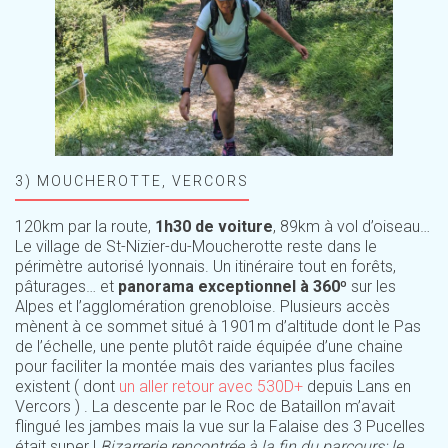
3) MOUCHEROTTE, VERCORS
120km par la route,
1h30 de voiture
, 89km à vol d’oiseau…
Le village de St-Nizier-du-Moucherotte reste dans le
périmètre autorisé lyonnais. Un itinéraire tout en forêts,
pâturages… et
panorama exceptionnel à 360º
sur les
Alpes et l’agglomération grenobloise. Plusieurs accès
mènent à ce sommet situé à 1901m d’altitude dont le Pas
de l’échelle, une pente plutôt raide équipée d’une chaine
pour faciliter la montée mais des variantes plus faciles
existent ( dont
un aller retour avec 530D+
depuis Lans en
Vercors ) . La descente par le Roc de Bataillon m’avait
flingué les jambes mais la vue sur la Falaise des 3 Pucelles
était super !
Bizarrerie rencontrée à la fin du parcours: le