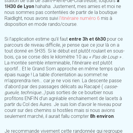
station de trail de Saint-Pierre-de-Chartreuse, toujours
à
1H30 de Lyon
hahaha. Justement, mes amies et moi ne
nous sommes pas contentées de partir de la boutique
Raidlight, nous avons suivi
l’itinéraire numéro 6
mis à
disposition en mode rando/course.
Si l’application estime qu’il faut
entre 3h et 6h30
pour ce
parcours de niveau difficile, je pense que ce jour là on a
tout donné en 5H35. Si le début est plutôt roulant en sous-
bois, ça se corse dès le kilomètre 10 au
« Pas de Loup »
.
La montée semble interminable, l’itinéraire est plutôt
sportif… Et le Grand Som approche en même temps qu’un
épais nuage ! La table d’orientation au sommet ne
m’apprendra rien… car je ne vois rien. La descente passe
d’abord par des passages délicats au Racapé (
casse-
gueule, technique…)
puis sorties de ce bourbier nous
profitons ENFIN d’un agréable enchainement de lacets à
partir du Col des Aures. Je suis loin d’avoir le niveau pour
courir sur des chemins si hostiles mais si nous avions
seulement marché, il aurait fallu compter
8h environ
.
Je recommande vivement cette randonnée qui regroupe