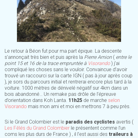
Le retour à Béon fut pour ma part épique. La descente
s’annonçait très bien et puis après la
Pierre Amion
(
entre le
point 15 et 16 de la trace empruntée à
Visorando
) j’ai
compliqué les choses sans le vouloir. Convaincue d’avoir
trouvé un raccourci sur la carte IGN ( pas à jour après coup
), je sors du parcours initial et rentrerai encore plus tard à la
voiture. 1000 mètres de dénivelé négatif sur 4km dans un
bois abandonné… Un remake pas drôle de l’épreuve
d’orientation dans Koh Lanta.
11h25
de marche
selon
Visorando
mais mon ami et moi en mettrons 7 à peu près.
Si le Grand Colombier est le
paradis des cyclistes
avertis (
Les Fêlés du Grand Colombier
le présentent comme l’un
coms les plus durs de France ) , il l’est aussi des
traileurs à