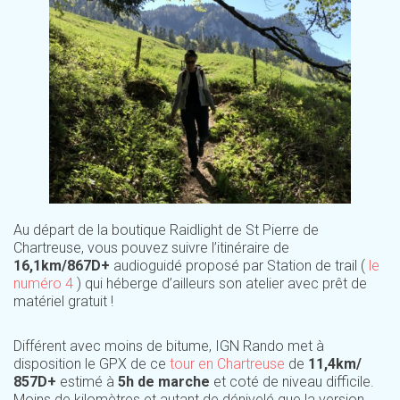
Au départ de la boutique Raidlight de St Pierre de
Chartreuse, vous pouvez suivre l’itinéraire de
16,1km/867D+
audioguidé proposé par Station de trail (
le
numéro 4
) qui héberge d’ailleurs son atelier avec prêt de
matériel gratuit !
Différent avec moins de bitume, IGN Rando met à
disposition le GPX de ce
tour en Chartreuse
de
11,4km/
857D+
estimé à
5h de marche
et coté de niveau difficile.
Moins de kilomètres et autant de dénivelé que la version