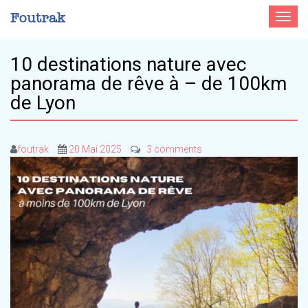
Toggle
navigat
10 destinations nature avec
panorama de rêve à – de 100km
de Lyon
foutrak
20 Mai 2025
3 comments