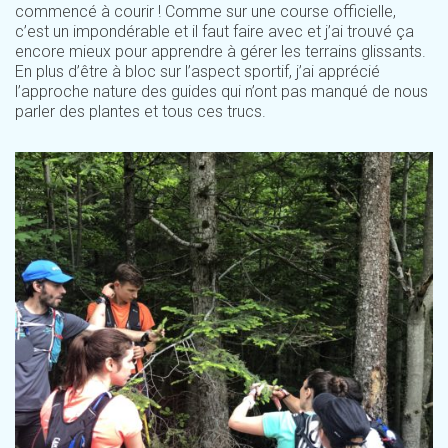
commencé à courir ! Comme sur une course officielle,
c’est un impondérable et il faut faire avec et j’ai trouvé ça
encore mieux pour apprendre à gérer les terrains glissants.
En plus d’être à bloc sur l’aspect sportif, j’ai apprécié
l’approche nature des guides qui n’ont pas manqué de nous
parler des plantes et tous ces trucs.