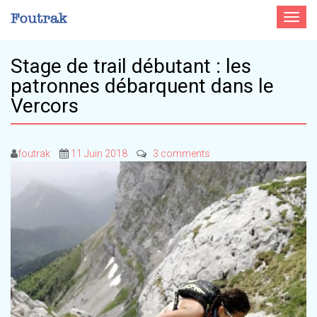
Toggle
navigat
Stage de trail débutant : les
patronnes débarquent dans le
Vercors
foutrak
11 Juin 2018
3 comments