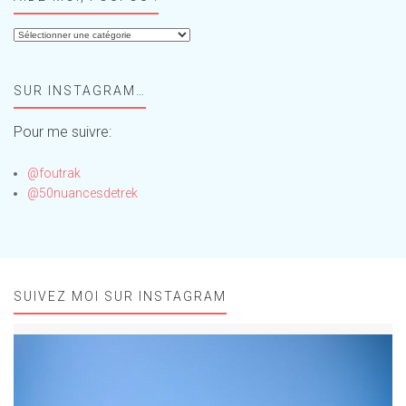
Aide-
moi,
Foufou
SUR INSTAGRAM…
!
Pour me suivre:
@foutrak
@50nuancesdetrek
SUIVEZ MOI SUR INSTAGRAM