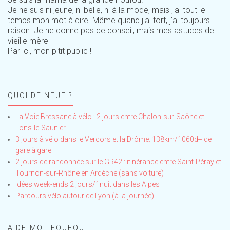
Je ne suis ni jeune, ni belle, ni à la mode, mais j'ai tout le
temps mon mot à dire. Même quand j'ai tort, j'ai toujours
raison. Je ne donne pas de conseil, mais mes astuces de
vieille mère
Par ici, mon p'tit public !
QUOI DE NEUF ?
La Voie Bressane à vélo : 2 jours entre Chalon-sur-Saône et
Lons-le-Saunier
3 jours à vélo dans le Vercors et la Drôme: 138km/1060d+ de
gare à gare
2 jours de randonnée sur le GR42 : itinérance entre Saint-Péray et
Tournon-sur-Rhône en Ardèche (sans voiture)
Idées week-ends 2 jours/1nuit dans les Alpes
Parcours vélo autour de Lyon (à la journée)
AIDE-MOI, FOUFOU !