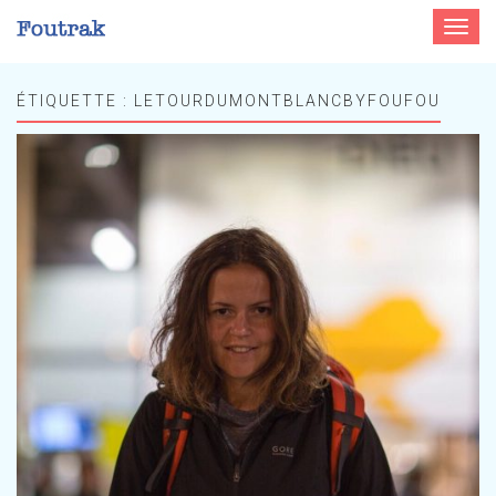
Toggle
navigat
ÉTIQUETTE :
LETOURDUMONTBLANCBYFOUFOU