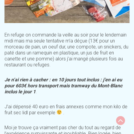
En refuge on commande la veille au soir pour le lendemain
midi mais ma seule tentative m’a déçue (13€ pour un
morceau de pain, un oeuf dur, une compote, un snickers, du
paté dans un ramequin en plastique, un jus de fruit en
canette et une pomme) alors j’ai mangé plusieurs fois au
restaurant ou refuges.
Je n’ai rien à cacher : en 10 jours tout inclus : j’en ai eu
pour 603€ hors transport mais tramway du Mont-Blanc
inclus le jour 1
.
J’ai dépensé 40 euro en frais annexes comme mon kilo de
fruit sec lidl par exemple
.
Moi je trouve ça vraiment pas cher du tout au regard de
l’expérience surpuissante et inoubliable. Bien logée, bien