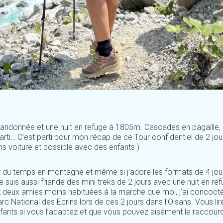
e randonnée et une nuit en refuge à 1805m. Cascades en pagaille, 
arti… C’est parti pour mon récap de ce Tour confidentiel de 2 jo
ns voiture et possible avec des enfants )
 du temps en montagne et même si j’adore les formats de 4 jour
 suis aussi friande des mini treks de 2 jours avec une nuit en ref
t deux amies moins habituées à la marche que moi, j’ai concoct
rc National des Ecrins lors de ces 2 jours dans l’Oisans. Vous li
nfants si vous l’adaptez et que vous pouvez aisément le raccourci