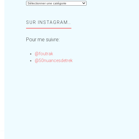
Aide-
moi,
Foufou
SUR INSTAGRAM…
!
Pour me suivre:
@foutrak
@50nuancesdetrek