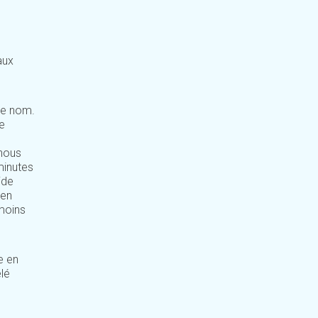
aux
ême nom.
e
nous
minutes
ide
 en
 moins
e en
lé