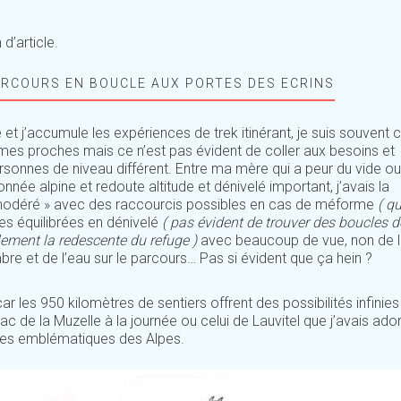
d’article.
ARCOURS EN BOUCLE AUX PORTES DES ECRINS
’accumule les expériences de trek itinérant, je suis souvent ce
mes proches mais ce n’est pas évident de coller aux besoins et
rsonnes de niveau différent. Entre ma mère qui a peur du vide ou
nnée alpine et redoute altitude et dénivelé important, j’avais la
 modéré » avec des raccourcis possibles en cas de méforme
( qu
es équilibrées en dénivelé
( pas évident de trouver des boucles d
lement la redescente du refuge )
avec beaucoup de vue, non de l
mbre et de l’eau sur le parcours… Pas si évident que ça hein ?
ar les 950 kilomètres de sentiers offrent des possibilités infinies 
e lac de la Muzelle à la journée ou celui de Lauvitel que j’avais ad
lages emblématiques des Alpes.