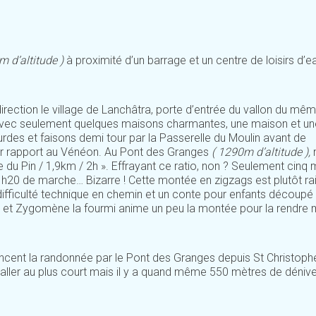
m d’altitude )
à proximité d’un barrage et un centre de loisirs d’e
 direction le village de Lanchâtra, porte d’entrée du vallon du m
it avec seulement quelques maisons charmantes, une maison et un
rdes et faisons demi tour par la Passerelle du Moulin avant de
par rapport au Vénéon. Au Pont des Granges
( 1290m d’altitude ),
e du Pin / 1,9km / 2h ». Effrayant ce ratio, non ? Seulement cinq 
h20 de marche… Bizarre ! Cette montée en zigzags est plutôt ra
 difficulté technique en chemin et un conte pour enfants découpé
ne et Zygomène la fourmi anime un peu la montée pour la rendre
encent la randonnée par le Pont des Granges depuis St Christoph
aller au plus court mais il y a quand même 550 mètres de dénive