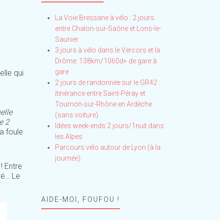
La Voie Bressane à vélo : 2 jours
entre Chalon-sur-Saône et Lons-le-
Saunier
3 jours à vélo dans le Vercors et la
Drôme: 138km/1060d+ de gare à
gare
lle qui
2 jours de randonnée sur le GR42 :
itinérance entre Saint-Péray et
Tournon-sur-Rhône en Ardèche
elle
(sans voiture)
e 2
Idées week-ends 2 jours/1nuit dans
a foule
les Alpes
Parcours vélo autour de Lyon (à la
journée)
! Entre
oré… Le
AIDE-MOI, FOUFOU !