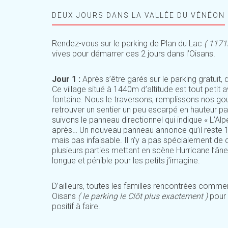
DEUX JOURS DANS LA VALLÉE DU VÉNÉON
Rendez-vous sur le parking de Plan du Lac
( 1171
vives pour démarrer ces 2 jours dans l’Oisans.
Jour 1 :
Après s’être garés sur le parking gratuit,
Ce village situé à 1440m d’altitude est tout pet
fontaine. Nous le traversons, remplissons nos gou
retrouver un sentier un peu escarpé en hauteur 
suivons le panneau directionnel qui indique « L’Alp
après… Un nouveau panneau annonce qu’il reste 1
mais pas infaisable. Il n’y a pas spécialement de
plusieurs parties mettant en scène Hurricane l’â
longue et pénible pour les petits j’imagine.
D’ailleurs, toutes les familles rencontrées comm
Oisans
( le parking le Clôt plus exactement )
pour 
positif à faire.