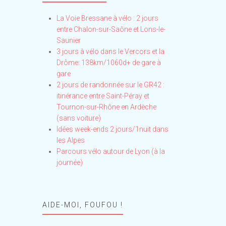
La Voie Bressane à vélo : 2 jours
entre Chalon-sur-Saône et Lons-le-
Saunier
3 jours à vélo dans le Vercors et la
Drôme: 138km/1060d+ de gare à
gare
2 jours de randonnée sur le GR42 :
itinérance entre Saint-Péray et
Tournon-sur-Rhône en Ardèche
(sans voiture)
Idées week-ends 2 jours/1nuit dans
les Alpes
Parcours vélo autour de Lyon (à la
journée)
AIDE-MOI, FOUFOU !