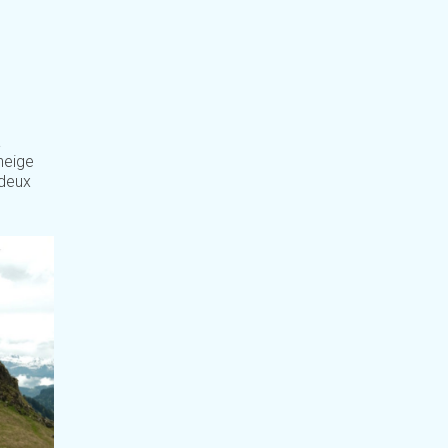
à
 neige
 deux