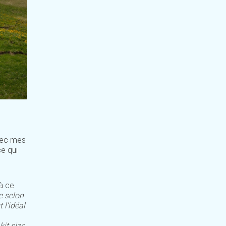
avec mes
e qui
 à ce
re selon
 l’idéal
kit size