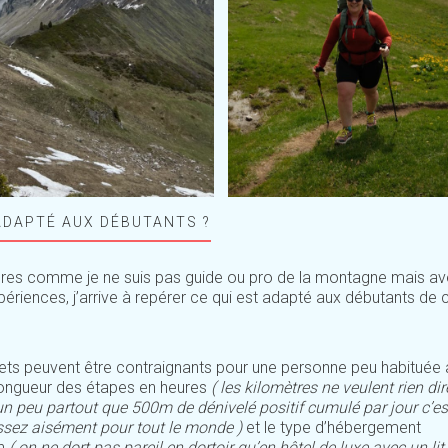
ADAPTÉ AUX DÉBUTANTS ?
illères comme je ne suis pas guide ou pro de la montagne mais 
iences, j’arrive à repérer ce qui est adapté aux débutants de c
 effets peuvent être contraignants pour une personne peu habituée
 longueur des étapes en heures
( les kilomètres ne veulent rien di
t un peu partout que 500m de dénivelé positif cumulé par jour c’est
ssez aisément pour tout le monde )
et le type d’hébergement
on
( on ne dort pas pareil en dortoir qu’en hôtel de luxe avec un lit 