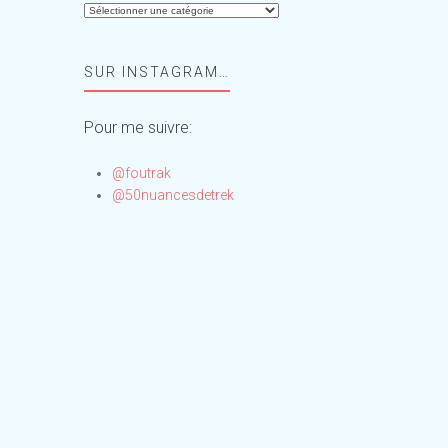
Aide-
moi,
Foufou
SUR INSTAGRAM…
!
Pour me suivre:
@foutrak
@50nuancesdetrek