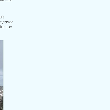
uis
s porter
otre sac