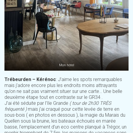
Mon hôtel
Trébeurden – Kérénoc
: J’aime les spots remarquables
mais j’adore encore plus les endroits moins attrayants
qu’on ne sait pas vraiment situer sur une carte… Une belle
deuxième étape tout en contraste sur le GR34 .
J’ai été séduite par l’Ile Grande
( tour de 2h30 TRÈS
fréquenté )
mais j’ai craqué pour cette levée de terre en
sous-bois ( en photos en dessous ), la magie du Marais du
Quellen sous la bruine, les bateaux échoués en marée
basse, l’emplacement d’un eco centre planqué à Trégor, un
menhir triomphant de 7,5m, les maisons de vacances sans