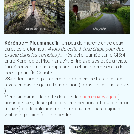
Levée de terre
chapelle
Kérénoc – Ploumanac’h
: Un peu de marche entre deux
galettes bretonnes
( 4 lors de cette 3 ème étape pour être
exacte dans les comptes )…
Très belle journée sur le GR34
entre Kérénoc et Ploumanac’h. Entre averses et éclaircies,
j’ai découvert un pur temps breton et un énorme coup de
coeur pour l’Île Cenote !
23km tout pile et j’ai repéré encore plein de baraques de
rêves en cas de gain à l’euromillion ( oopsi je ne joue jamais
).
Merci au carnet de route détaillé de
chaminavoyages
(
noms de rues, description des intersections et tout ce qu’on
trouve ) car le balisage mal entretenu n’est pas toujours
visible et j’ai bien failli me perdre.