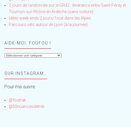
2 jours de randonnée sur le GR42 : itinérance entre Saint-Péray et
Tournon-sur-Rhône en Ardèche (sans voiture)
Idées week-ends 2 jours/1nuit dans les Alpes
Parcours vélo autour de Lyon (à la journée)
AIDE-MOI, FOUFOU !
Aide-
moi,
Foufou
SUR INSTAGRAM…
!
Pour me suivre:
@foutrak
@50nuancesdetrek