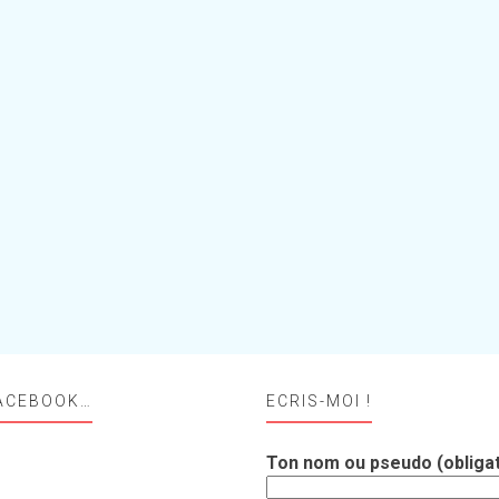
ACEBOOK…
ECRIS-MOI !
Ton nom ou pseudo (obligat