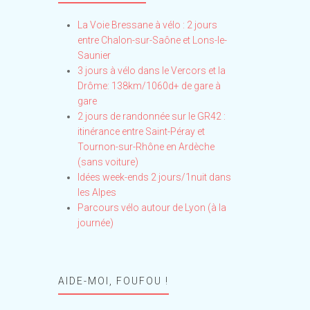
La Voie Bressane à vélo : 2 jours
entre Chalon-sur-Saône et Lons-le-
Saunier
3 jours à vélo dans le Vercors et la
Drôme: 138km/1060d+ de gare à
gare
2 jours de randonnée sur le GR42 :
itinérance entre Saint-Péray et
Tournon-sur-Rhône en Ardèche
(sans voiture)
Idées week-ends 2 jours/1nuit dans
les Alpes
Parcours vélo autour de Lyon (à la
journée)
AIDE-MOI, FOUFOU !