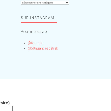
Aide-
moi,
Foufou
SUR INSTAGRAM…
!
Pour me suivre:
@foutrak
@50nuancesdetrek
oire)