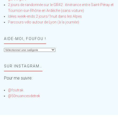
2 jours de randonnée sur le GR42 : itinérance entre Saint-Péray et
Tournon-sur-Rhône en Ardèche (sans voiture)
Idées week-ends 2 jours/1nuit dans les Alpes
Parcours vélo autour de Lyon (à la journée)
AIDE-MOI, FOUFOU !
Aide-
moi,
Foufou
SUR INSTAGRAM…
!
Pour me suivre:
@foutrak
@50nuancesdetrek