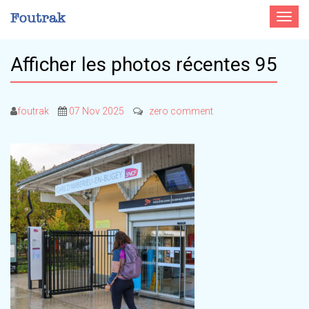
Toggle
navigat
Afficher les photos récentes 95
foutrak
07 Nov 2025
zero comment