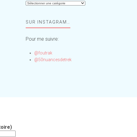
Aide-
moi,
Foufou
SUR INSTAGRAM…
!
Pour me suivre:
@foutrak
@50nuancesdetrek
oire)