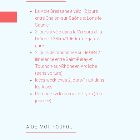
La Voie Bressane à vélo : 2 jours
entre Chalon-sur-Saône et Lons-le-
Saunier
3 jours à vélo dans le Vercors et la
Drôme: 138km/1060d+ de gare à
gare
2 jours de randonnée sur le GR42 :
itinérance entre Saint-Péray et
Tournon-sur-Rhône en Ardèche
(sans voiture)
Idées week-ends 2 jours/1nuit dans
les Alpes
Parcours vélo autour de Lyon (à la
journée)
AIDE-MOI, FOUFOU !