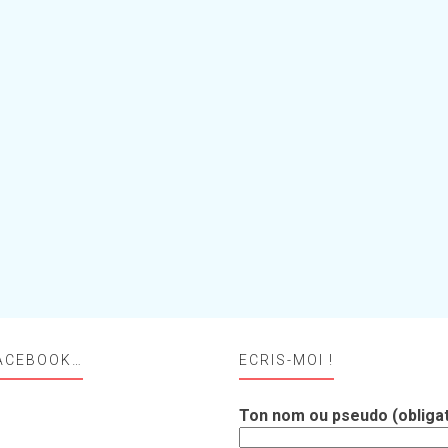
ACEBOOK…
ECRIS-MOI !
Ton nom ou pseudo (obligat