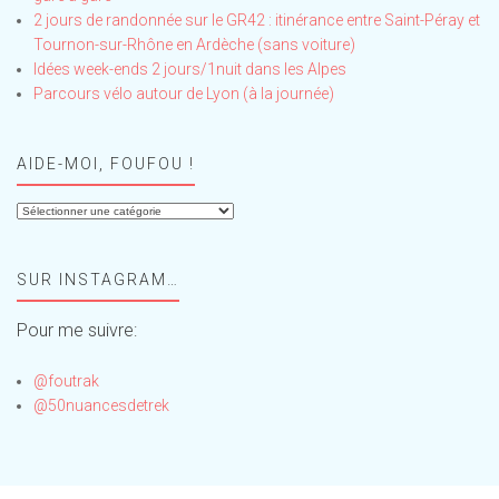
2 jours de randonnée sur le GR42 : itinérance entre Saint-Péray et
Tournon-sur-Rhône en Ardèche (sans voiture)
Idées week-ends 2 jours/1nuit dans les Alpes
Parcours vélo autour de Lyon (à la journée)
AIDE-MOI, FOUFOU !
Aide-
moi,
Foufou
SUR INSTAGRAM…
!
Pour me suivre:
@foutrak
@50nuancesdetrek