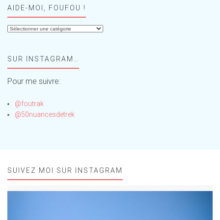
AIDE-MOI, FOUFOU !
Aide-
moi,
Foufou
SUR INSTAGRAM…
!
Pour me suivre:
@foutrak
@50nuancesdetrek
SUIVEZ MOI SUR INSTAGRAM