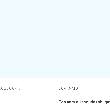
ACEBOOK…
ECRIS-MOI !
Ton nom ou pseudo (obligat