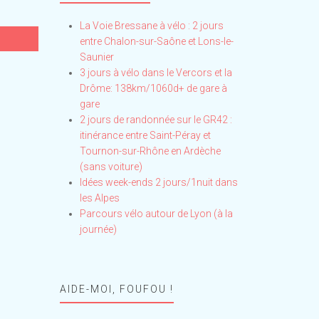
La Voie Bressane à vélo : 2 jours
entre Chalon-sur-Saône et Lons-le-
Saunier
3 jours à vélo dans le Vercors et la
Drôme: 138km/1060d+ de gare à
gare
2 jours de randonnée sur le GR42 :
itinérance entre Saint-Péray et
Tournon-sur-Rhône en Ardèche
(sans voiture)
Idées week-ends 2 jours/1nuit dans
les Alpes
Parcours vélo autour de Lyon (à la
journée)
AIDE-MOI, FOUFOU !