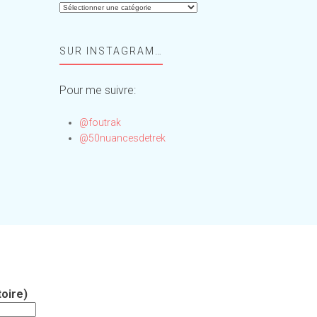
Aide-
moi,
Foufou
SUR INSTAGRAM…
!
Pour me suivre:
@foutrak
@50nuancesdetrek
oire)