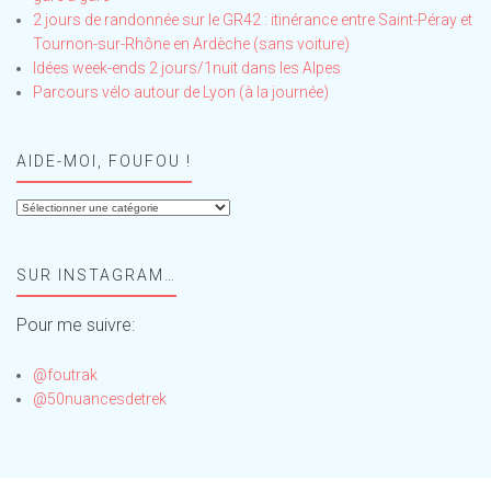
2 jours de randonnée sur le GR42 : itinérance entre Saint-Péray et
Tournon-sur-Rhône en Ardèche (sans voiture)
Idées week-ends 2 jours/1nuit dans les Alpes
Parcours vélo autour de Lyon (à la journée)
AIDE-MOI, FOUFOU !
Aide-
moi,
Foufou
SUR INSTAGRAM…
!
Pour me suivre:
@foutrak
@50nuancesdetrek