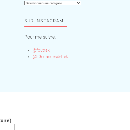
Aide-
moi,
Foufou
SUR INSTAGRAM…
!
Pour me suivre:
@foutrak
@50nuancesdetrek
oire)