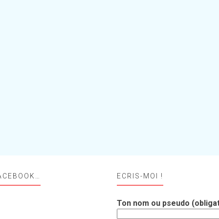
ACEBOOK…
ECRIS-MOI !
Ton nom ou pseudo (obligat