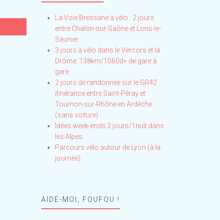
La Voie Bressane à vélo : 2 jours
entre Chalon-sur-Saône et Lons-le-
Saunier
3 jours à vélo dans le Vercors et la
Drôme: 138km/1060d+ de gare à
gare
2 jours de randonnée sur le GR42 :
itinérance entre Saint-Péray et
Tournon-sur-Rhône en Ardèche
(sans voiture)
Idées week-ends 2 jours/1nuit dans
les Alpes
Parcours vélo autour de Lyon (à la
journée)
AIDE-MOI, FOUFOU !