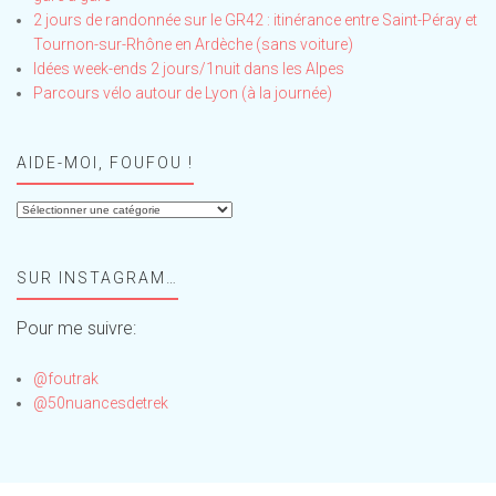
2 jours de randonnée sur le GR42 : itinérance entre Saint-Péray et
Tournon-sur-Rhône en Ardèche (sans voiture)
Idées week-ends 2 jours/1nuit dans les Alpes
Parcours vélo autour de Lyon (à la journée)
AIDE-MOI, FOUFOU !
Aide-
moi,
Foufou
SUR INSTAGRAM…
!
Pour me suivre:
@foutrak
@50nuancesdetrek