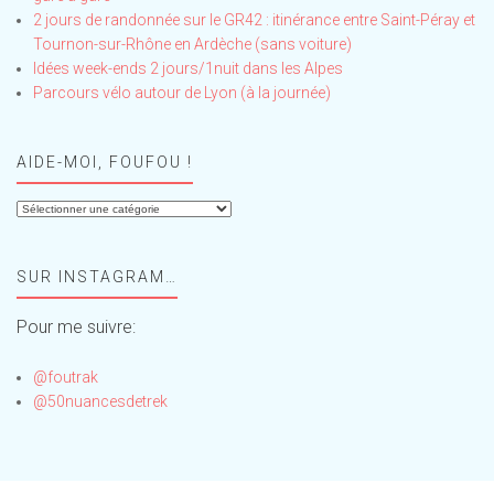
2 jours de randonnée sur le GR42 : itinérance entre Saint-Péray et
Tournon-sur-Rhône en Ardèche (sans voiture)
Idées week-ends 2 jours/1nuit dans les Alpes
Parcours vélo autour de Lyon (à la journée)
AIDE-MOI, FOUFOU !
Aide-
moi,
Foufou
SUR INSTAGRAM…
!
Pour me suivre:
@foutrak
@50nuancesdetrek