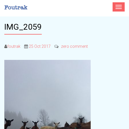
Toggle
navigat
IMG_2059
foutrak
25 Oct 2017
zero comment