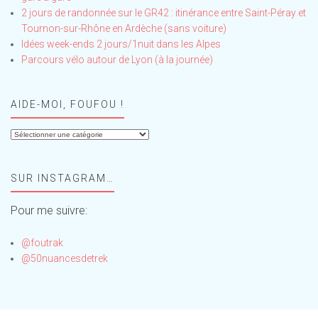
2 jours de randonnée sur le GR42 : itinérance entre Saint-Péray et
Tournon-sur-Rhône en Ardèche (sans voiture)
Idées week-ends 2 jours/1nuit dans les Alpes
Parcours vélo autour de Lyon (à la journée)
AIDE-MOI, FOUFOU !
Aide-
moi,
Foufou
SUR INSTAGRAM…
!
Pour me suivre:
@foutrak
@50nuancesdetrek