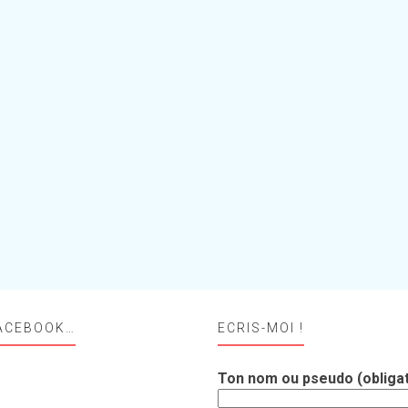
ACEBOOK…
ECRIS-MOI !
Ton nom ou pseudo (obligat