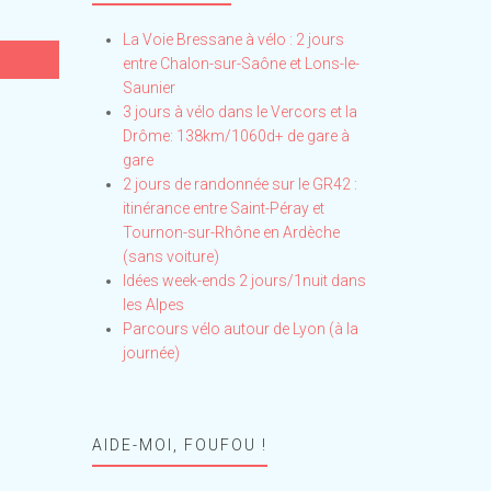
La Voie Bressane à vélo : 2 jours
entre Chalon-sur-Saône et Lons-le-
Saunier
3 jours à vélo dans le Vercors et la
Drôme: 138km/1060d+ de gare à
gare
2 jours de randonnée sur le GR42 :
itinérance entre Saint-Péray et
Tournon-sur-Rhône en Ardèche
(sans voiture)
Idées week-ends 2 jours/1nuit dans
les Alpes
Parcours vélo autour de Lyon (à la
journée)
AIDE-MOI, FOUFOU !