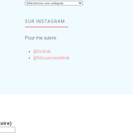
Aide-
moi,
Foufou
SUR INSTAGRAM…
!
Pour me suivre:
@foutrak
@50nuancesdetrek
oire)