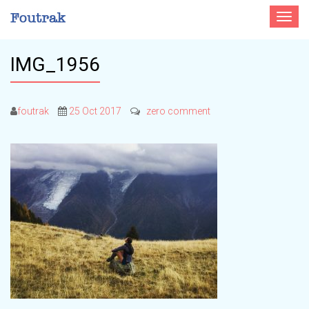
Toggle
navigat
IMG_1956
foutrak
25 Oct 2017
zero comment