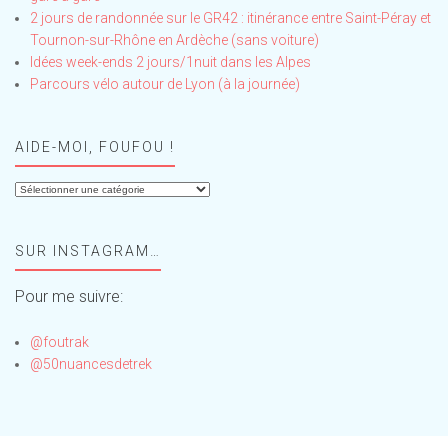
2 jours de randonnée sur le GR42 : itinérance entre Saint-Péray et
Tournon-sur-Rhône en Ardèche (sans voiture)
Idées week-ends 2 jours/1nuit dans les Alpes
Parcours vélo autour de Lyon (à la journée)
AIDE-MOI, FOUFOU !
Aide-
moi,
Foufou
SUR INSTAGRAM…
!
Pour me suivre:
@foutrak
@50nuancesdetrek