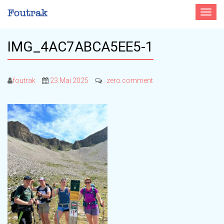
Toggle
navigat
IMG_4AC7ABCA5EE5-1
foutrak
23 Mai 2025
zero comment