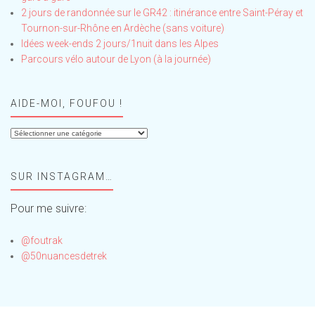
2 jours de randonnée sur le GR42 : itinérance entre Saint-Péray et
Tournon-sur-Rhône en Ardèche (sans voiture)
Idées week-ends 2 jours/1nuit dans les Alpes
Parcours vélo autour de Lyon (à la journée)
AIDE-MOI, FOUFOU !
Aide-
moi,
Foufou
SUR INSTAGRAM…
!
Pour me suivre:
@foutrak
@50nuancesdetrek