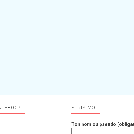
ACEBOOK…
ECRIS-MOI !
Ton nom ou pseudo (obligat