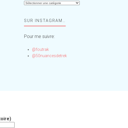
Aide-
moi,
Foufou
SUR INSTAGRAM…
!
Pour me suivre:
@foutrak
@50nuancesdetrek
oire)