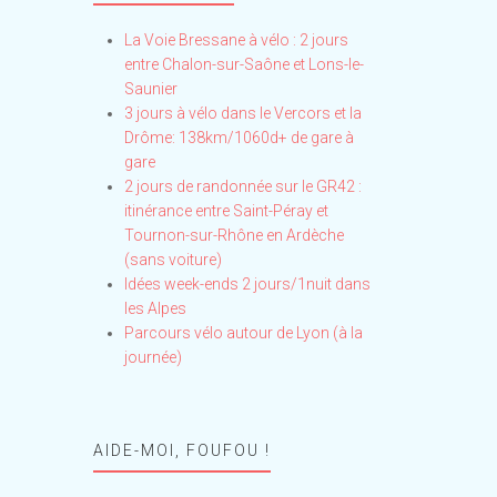
La Voie Bressane à vélo : 2 jours
entre Chalon-sur-Saône et Lons-le-
Saunier
3 jours à vélo dans le Vercors et la
Drôme: 138km/1060d+ de gare à
gare
2 jours de randonnée sur le GR42 :
itinérance entre Saint-Péray et
Tournon-sur-Rhône en Ardèche
(sans voiture)
Idées week-ends 2 jours/1nuit dans
les Alpes
Parcours vélo autour de Lyon (à la
journée)
AIDE-MOI, FOUFOU !