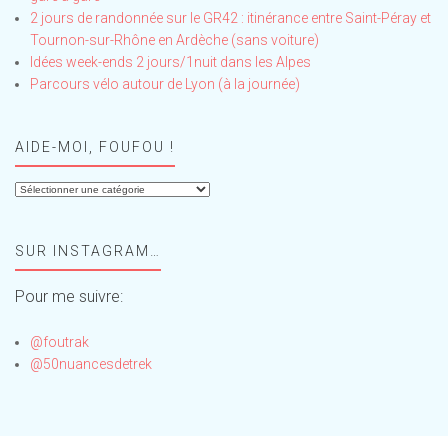
2 jours de randonnée sur le GR42 : itinérance entre Saint-Péray et
Tournon-sur-Rhône en Ardèche (sans voiture)
Idées week-ends 2 jours/1nuit dans les Alpes
Parcours vélo autour de Lyon (à la journée)
AIDE-MOI, FOUFOU !
Aide-
moi,
Foufou
SUR INSTAGRAM…
!
Pour me suivre:
@foutrak
@50nuancesdetrek