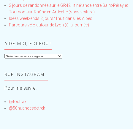
2 jours de randonnée sur le GR42 : itinérance entre Saint-Péray et
Tournon-sur-Rhône en Ardèche (sans voiture)
Idées week-ends 2 jours/1nuit dans les Alpes
Parcours vélo autour de Lyon (à la journée)
AIDE-MOI, FOUFOU !
Aide-
moi,
Foufou
SUR INSTAGRAM…
!
Pour me suivre:
@foutrak
@50nuancesdetrek