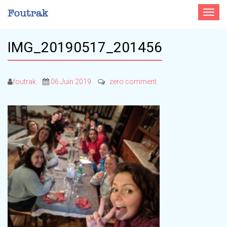
Toggle
navigat
IMG_20190517_201456
foutrak
06 Juin 2019
zero comment