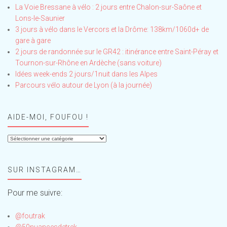
La Voie Bressane à vélo : 2 jours entre Chalon-sur-Saône et
Lons-le-Saunier
3 jours à vélo dans le Vercors et la Drôme: 138km/1060d+ de
gare à gare
2 jours de randonnée sur le GR42 : itinérance entre Saint-Péray et
Tournon-sur-Rhône en Ardèche (sans voiture)
Idées week-ends 2 jours/1nuit dans les Alpes
Parcours vélo autour de Lyon (à la journée)
AIDE-MOI, FOUFOU !
Aide-
moi,
Foufou
SUR INSTAGRAM…
!
Pour me suivre:
@foutrak