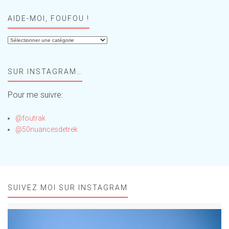
AIDE-MOI, FOUFOU !
Aide-
moi,
Foufou
SUR INSTAGRAM…
!
Pour me suivre:
@foutrak
@50nuancesdetrek
SUIVEZ MOI SUR INSTAGRAM