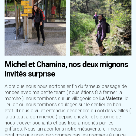
Michel et Chamina, nos deux mignons
invités surpr
i
se
Alors que nous nous sortons enfin du fameux passage de
ronces avec ma petite team ( nous étions 8 à fermer la
marche ), nous tombons sur un villageois de
La Valette
, le
lieu dit où nous tombons soulagés sur le sentier en bon
état. Il nous a vu et entendus descendre du col des vieilles (
là où tout a commencé ) depuis chez lui et s’étonne de
nous trouver souriants et pas trop amochés par les
griffures. Nous lui racontons notre mésaventure, il nous
confirme que nous ne sommes pas les premiers à qui ça