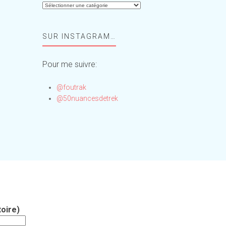
Aide-
moi,
Foufou
SUR INSTAGRAM…
!
Pour me suivre:
@foutrak
@50nuancesdetrek
oire)