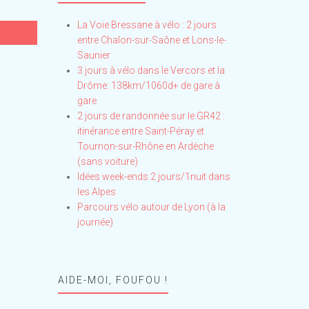
La Voie Bressane à vélo : 2 jours
entre Chalon-sur-Saône et Lons-le-
Saunier
3 jours à vélo dans le Vercors et la
Drôme: 138km/1060d+ de gare à
gare
2 jours de randonnée sur le GR42 :
itinérance entre Saint-Péray et
Tournon-sur-Rhône en Ardèche
(sans voiture)
Idées week-ends 2 jours/1nuit dans
les Alpes
Parcours vélo autour de Lyon (à la
journée)
AIDE-MOI, FOUFOU !