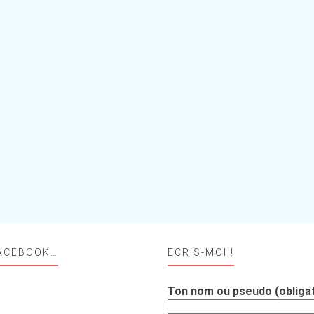
ACEBOOK…
ECRIS-MOI !
Ton nom ou pseudo (obligat