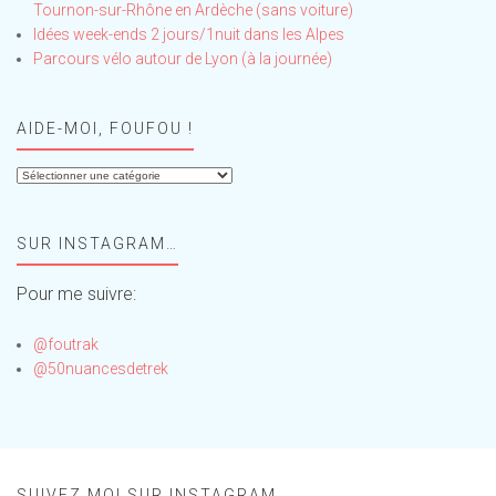
Tournon-sur-Rhône en Ardèche (sans voiture)
Idées week-ends 2 jours/1nuit dans les Alpes
Parcours vélo autour de Lyon (à la journée)
AIDE-MOI, FOUFOU !
Aide-
moi,
Foufou
SUR INSTAGRAM…
!
Pour me suivre:
@foutrak
@50nuancesdetrek
SUIVEZ MOI SUR INSTAGRAM