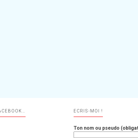
ACEBOOK…
ECRIS-MOI !
Ton nom ou pseudo (obligat