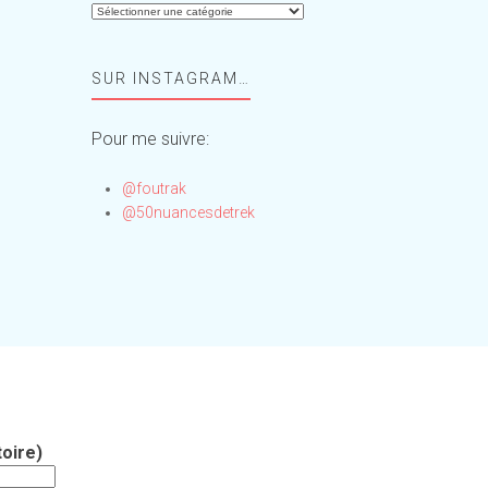
Aide-
moi,
Foufou
SUR INSTAGRAM…
!
Pour me suivre:
@foutrak
@50nuancesdetrek
oire)