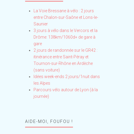
La Voie Bressane à vélo : 2 jours
entre Chalon-sur-Saône et Lons-le-
Saunier
3 jours à vélo dans le Vercors et la
Drôme: 138km/1060d+ de gare à
gare
2 jours de randonnée sur le GR42 :
itinérance entre Saint-Péray et
Tournon-sur-Rhône en Ardèche
(sans voiture)
Idées week-ends 2 jours/1nuit dans
les Alpes
Parcours vélo autour de Lyon (à la
journée)
AIDE-MOI, FOUFOU !