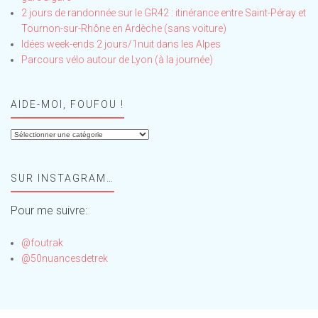
2 jours de randonnée sur le GR42 : itinérance entre Saint-Péray et
Tournon-sur-Rhône en Ardèche (sans voiture)
Idées week-ends 2 jours/1nuit dans les Alpes
Parcours vélo autour de Lyon (à la journée)
AIDE-MOI, FOUFOU !
Aide-
moi,
Foufou
SUR INSTAGRAM…
!
Pour me suivre:
@foutrak
@50nuancesdetrek