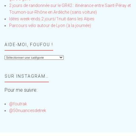
2 jours de randonnée sur le GR42 : itinérance entre Saint-Péray et
Tournon-sur-Rhône en Ardèche (sans voiture)
Idées week-ends 2 jours/1nuit dans les Alpes
Parcours vélo autour de Lyon (à la journée)
AIDE-MOI, FOUFOU !
Aide-
moi,
Foufou
SUR INSTAGRAM…
!
Pour me suivre:
@foutrak
@50nuancesdetrek