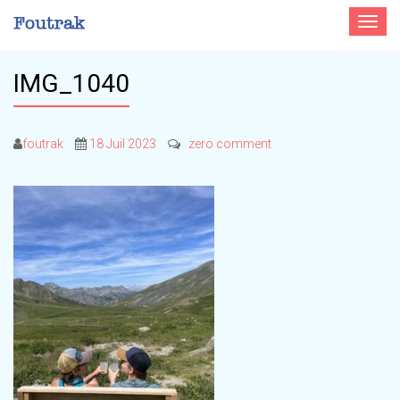
Toggle
navigat
IMG_1040
foutrak
18 Juil 2023
zero comment