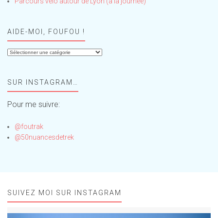
Parcours vélo autour de Lyon (à la journée)
AIDE-MOI, FOUFOU !
Aide-
moi,
Foufou
SUR INSTAGRAM…
!
Pour me suivre:
@foutrak
@50nuancesdetrek
SUIVEZ MOI SUR INSTAGRAM