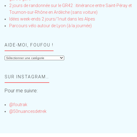
2 jours de randonnée sur le GR42 : itinérance entre Saint-Péray et
Tournon-sur-Rhône en Ardèche (sans voiture)
Idées week-ends 2 jours/1nuit dans les Alpes
Parcours vélo autour de Lyon (à la journée)
AIDE-MOI, FOUFOU !
Aide-
moi,
Foufou
SUR INSTAGRAM…
!
Pour me suivre:
@foutrak
@50nuancesdetrek