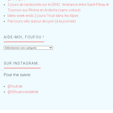
2 jours de randonnée sur le GR42 : itinérance entre Saint-Péray et
Tournon-sur-Rhône en Ardèche (sans voiture)
Idées week-ends 2 jours/1nuit dans les Alpes
Parcours vélo autour de Lyon (à la journée)
AIDE-MOI, FOUFOU !
Aide-
moi,
Foufou
SUR INSTAGRAM…
!
Pour me suivre:
@foutrak
@50nuancesdetrek