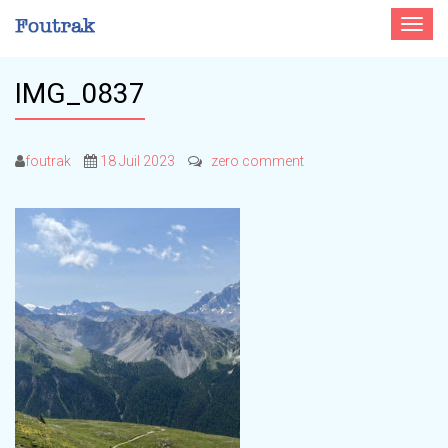
Toggle
navigat
IMG_0837
foutrak
18 Juil 2023
zero comment