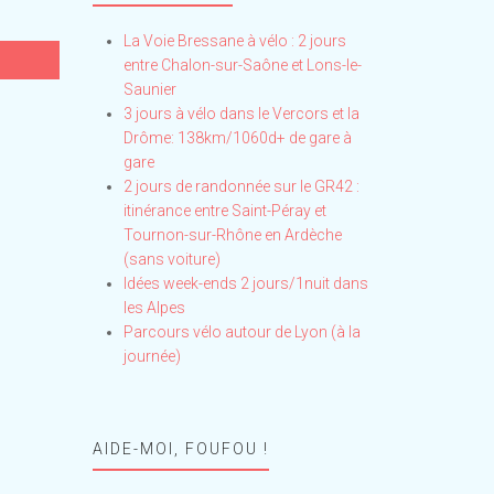
La Voie Bressane à vélo : 2 jours
entre Chalon-sur-Saône et Lons-le-
Saunier
3 jours à vélo dans le Vercors et la
Drôme: 138km/1060d+ de gare à
gare
2 jours de randonnée sur le GR42 :
itinérance entre Saint-Péray et
Tournon-sur-Rhône en Ardèche
(sans voiture)
Idées week-ends 2 jours/1nuit dans
les Alpes
Parcours vélo autour de Lyon (à la
journée)
AIDE-MOI, FOUFOU !