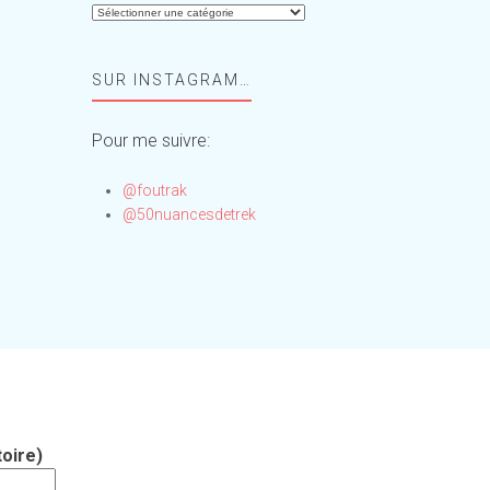
Aide-
moi,
Foufou
SUR INSTAGRAM…
!
Pour me suivre:
@foutrak
@50nuancesdetrek
oire)