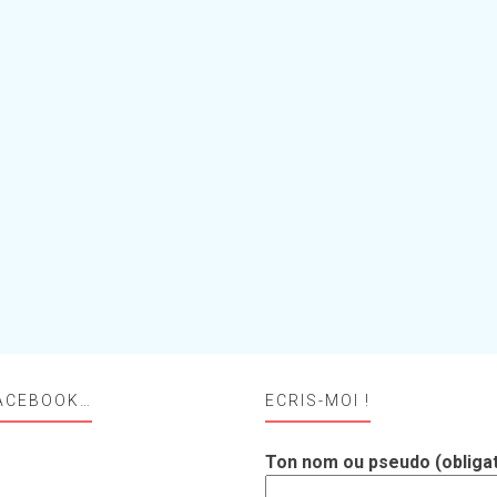
ACEBOOK…
ECRIS-MOI !
Ton nom ou pseudo (obligat